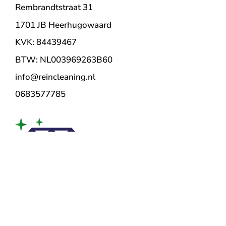
Rembrandtstraat 31
1701 JB Heerhugowaard
KVK: 84439467
BTW: NL003969263B60
info@reincleaning.nl
0683577785